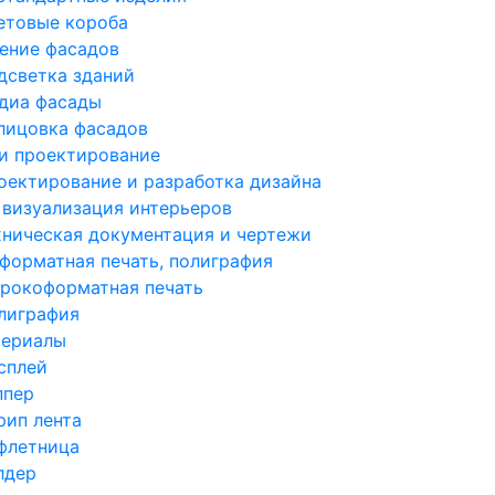
етовые короба
ение фасадов
дсветка зданий
диа фасады
лицовка фасадов
и проектирование
оектирование и разработка дизайна
 визуализация интерьеров
хническая документация и чертежи
орматная печать, полиграфия
рокоформатная печать
лиграфия
териалы
сплей
ппер
рип лента
флетница
лдер