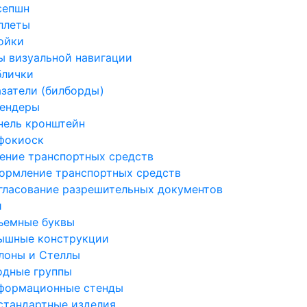
сепшн
ллеты
ойки
 визуальной навигации
блички
азатели (билборды)
ендеры
нель кронштейн
фокиоск
ение транспортных средств
ормление транспортных средств
гласование разрешительных документов
и
ъемные буквы
ышные конструкции
лоны и Стеллы
одные группы
формационные стенды
стандартные изделия