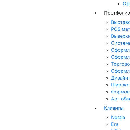
Оф
Портфоли
Выставо
POS ма
Вывеск
Системы
Оформл
Оформл
Торгово
Оформл
Дизайн 
Широкоф
Формов
Арт объ
Клиенты
Nestle
Era