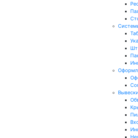
Ре
Па
Ст
Системы
Та
Ук
Шт
Па
Ин
Оформл
Оф
Со
Вывеск
Об
Кр
Пи
Вх
Ин
Не