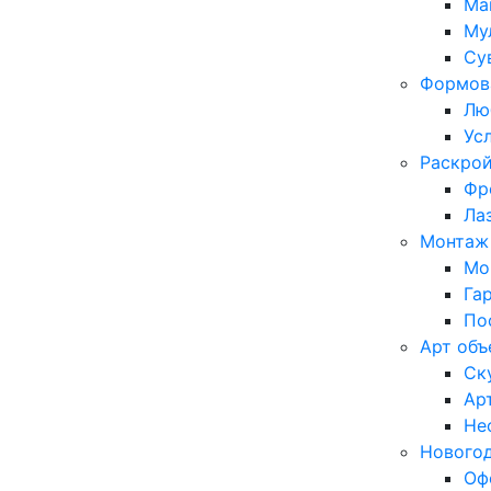
Ма
Му
Су
Формов
Лю
Ус
Раскрой
Фр
Ла
Монтаж 
Мо
Га
По
Арт объ
Ск
Ар
Не
Нового
Оф