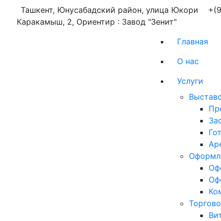
Ташкент, Юнусабадский район, улица Юкори
+(9
Каракамыш, 2, Ориентир : Завод "Зенит"
Главная
О нас
Услуги
Выставо
Пр
За
Го
Ар
Оформл
Оф
Оф
Ко
Торгово
Ви