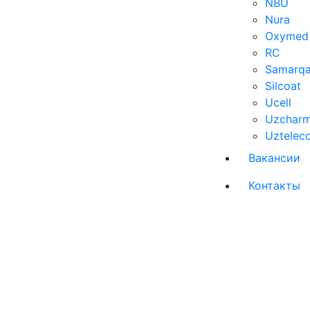
NBU
Nura
Oxymed
RC
Samarqa
Silcoat
Ucell
Uzcharm
Uztelec
Вакансии
Контакты