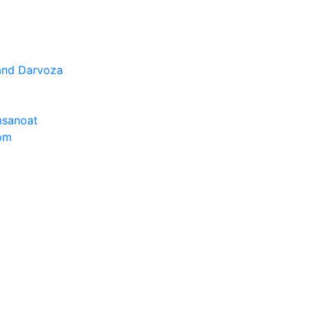
nd Darvoza
sanoat
om