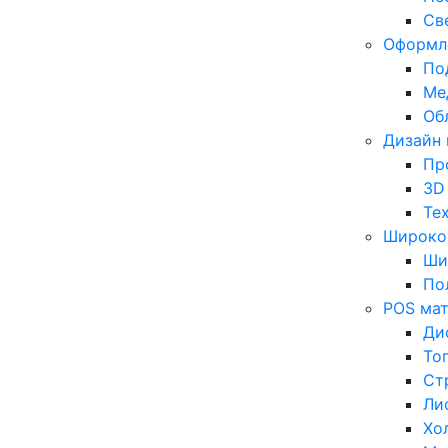
Св
Оформл
По
Ме
Об
Дизайн 
Пр
3D
Те
Широкоф
Ши
По
POS ма
Ди
То
Ст
Ли
Хо