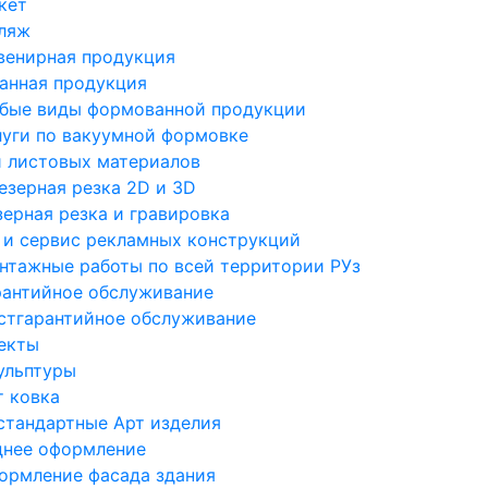
кет
ляж
венирная продукция
анная продукция
бые виды формованной продукции
луги по вакуумной формовке
 листовых материалов
езерная резка 2D и 3D
зерная резка и гравировка
и сервис рекламных конструкций
нтажные работы по всей территории РУз
рантийное обслуживание
стгарантийное обслуживание
екты
ульптуры
т ковка
стандартные Арт изделия
днее оформление
ормление фасада здания