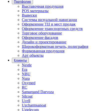
Портфолио
Выставочная продукция
POS материалы
Вывески
Системы визуальной навигации
Оформление ТЦ и мест продаж
Оформление транспортных средств
Торговое оборудование
Оформление фасадов
Дизайн и проектирование
Широкоформатная печать, полиграфия
Формованная продукция
Арт объекты
Клиенты
Nestle
Era
NBU
Nura
Oxymed
RC
Samarqand Darvoza
Silcoat
Ucell
Uzcharmsanoat
Uztelecom