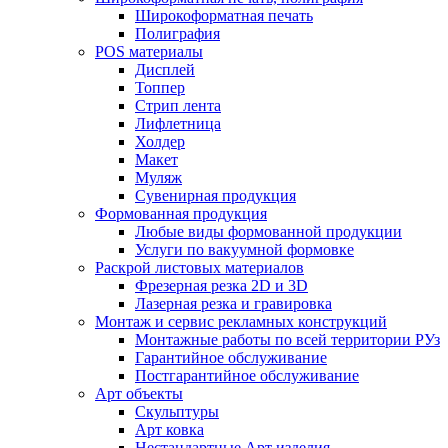
Широкоформатная печать
Полиграфия
POS материалы
Дисплей
Топпер
Стрип лента
Лифлетница
Холдер
Макет
Муляж
Сувенирная продукция
Формованная продукция
Любые виды формованной продукции
Услуги по вакуумной формовке
Раскрой листовых материалов
Фрезерная резка 2D и 3D
Лазерная резка и гравировка
Монтаж и сервис рекламных конструкций
Монтажные работы по всей территории РУз
Гарантийное обслуживание
Постгарантийное обслуживание
Арт объекты
Скульптуры
Арт ковка
Нестандартные Арт изделия